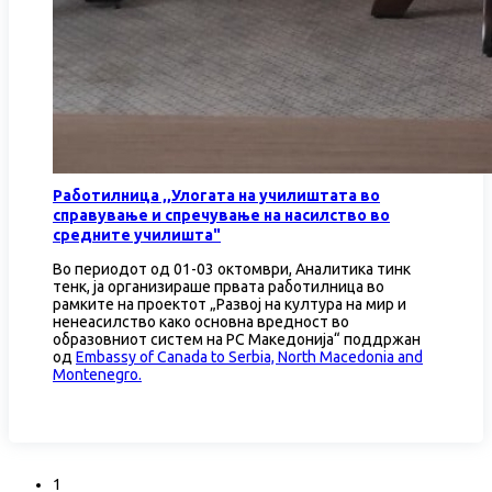
Работилница ‚‚Улогата на училиштата во
справување и спречување на насилство во
средните училишта"
Во периодот од 01-03 октомври, Аналитика тинк
тенк, ја организираше првата работилница во
рамките на проектот „Развој на култура на мир и
ненеасилство како основна вредност во
образовниот систем на РС Македонија“ поддржан
од
Embassy of Canada to Serbia, North Macedonia and
Montenegro.
1