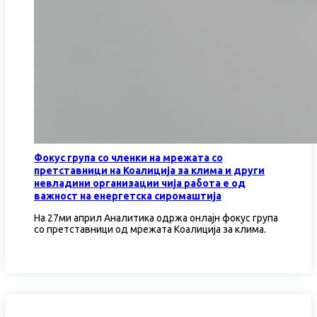
Фокус група со членки на мрежата со
претставници на Коалиција за клима и други
невладини организации чија работа е од
важност на енергетска сиромаштија
На 27ми април Аналитика одржа онлајн фокус група
со претставници од мрежата Коалиција за клима.