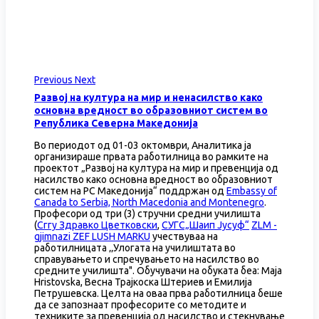
Previous
Next
Развој на култура на мир и ненасилство како
основна вредност во образовниот систем во
Република Северна Македонија
Во периодот од 01-03 октомври, Аналитика ја
организираше првата работилница во рамките на
проектот „Развој на култура на мир и превенција од
насилство како основна вредност во образовниот
систем на РС Македонија“ поддржан од
Embassy of
Canada to Serbia, North Macedonia and Montenegro
.
Професори од три (3) стручни средни училишта
(
Сггу Здравко Цветковски
,
СУГС„Шаип Јусуф“
ZLM -
gjimnazi ZEF LUSH MARKU
учествуваа на
работилницата ‚‚Улогата на училиштата во
справувањето и спречувањето на насилство во
средните училишта". Обучувачи на обуката беа: Maja
Hristovska, Весна Трајкоска Штериев и Емилија
Петрушевска. Целта на оваа прва работилница беше
да се запознаат професорите со методите и
техниките за превенција од насилство и стекнување