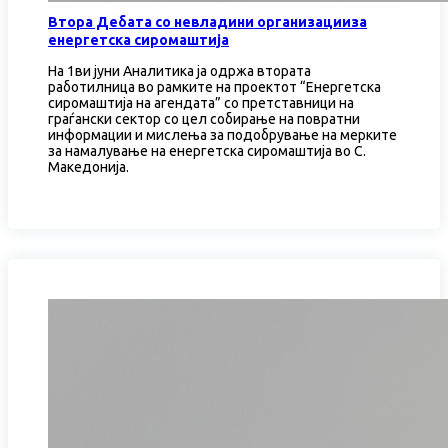
Втора Дебата со невладини организацииза
енергетска сиромаштија
На 1ви јуни Аналитика ја одржа втората
работилница во рамките на проектот “Енергетска
сиромаштија на агендата” со претставници на
граѓански сектор со цел собирање на повратни
информации и мислења за подобрување на мерките
за намалување на енергетска сиромаштија во С.
Македонија.