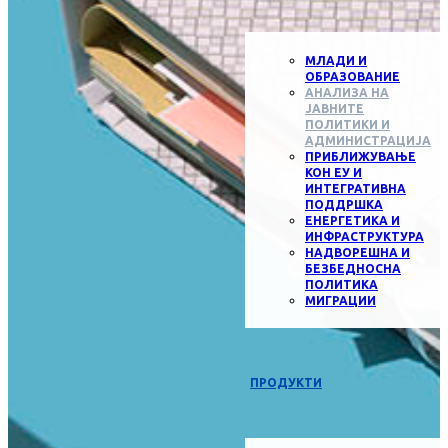
МЛАДИ И
ОБРАЗОВАНИЕ
АНАЛИЗА НА
ЈАВНИТЕ
ПОЛИТИКИ И
АДМИНИСТРАЦИЈА
ПРИБЛИЖУВАЊЕ
КОН ЕУ И
ИНТЕГРАТИВНА
ПОДДРШКА
ЕНЕРГЕТИКА И
ИНФРАСТРУКТУРА
НАДВОРЕШНА И
БЕЗБЕДНОСНА
ПОЛИТИКА
МИГРАЦИИ
ПРОДУКТИ