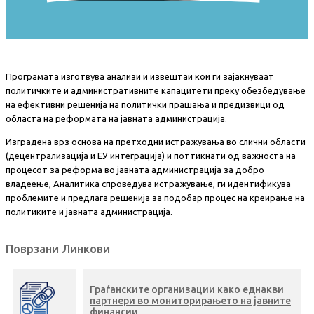
Програмата изготвува анализи и извештаи кои ги зајакнуваат
политичките и административните капацитети преку обезбедување
на ефективни решенија на политички прашања и предизвици од
областа на реформата на јавната администрација.
Изградена врз основа на претходни истражувања во слични области
(децентрализација и ЕУ интеграција) и поттикнати од важноста на
процесот за реформа во јавната администрација за добро
владеење, Аналитика спроведува истражување, ги идентификува
проблемите и предлага решенија за подобар процес на креирање на
политиките и јавната администрација.
Поврзани Линкови
Граѓанските организации како еднакви
партнери во мониторирањето на јавните
финансии