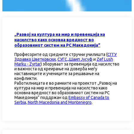
„Развој на култура на мир и превенција на
насилство како основна вредност во
образовниот систем на РС Македонија“
Професорите од средните стручни училишта (
СГГУ
Здравко Цветковски
,
СУГС„Шаип Јусуф
и
Zef Lush
Marku - Zyrtar
) зборуваат за превенција од насилство
и важноста од креирање на доверба меѓу
наставниците и учениците за решавање на
конфликти.
Работилницата е во рамките на проектот „Развој на
култура на мир и превенција на насилство како
основна вредност во образовниот систем на РС
Македонија“ поддржан од
Embassy of Canada to
Serbia, North Macedonia and Montenegro
.