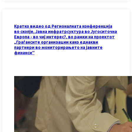
Кратко видео од Регионалната конференција
во скопје, Јавна инфратрсуктура во Југоситочна
Европа - во чиј интерес?, во рамки на проектот
„Граѓансите организации како еднакви
партнери во мониторирањето на јавните
финанси‘‘