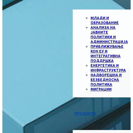
МЛАДИ И
ОБРАЗОВАНИЕ
АНАЛИЗА НА
ЈАВНИТЕ
ПОЛИТИКИ И
АДМИНИСТРАЦИЈА
ПРИБЛИЖУВАЊЕ
КОН ЕУ И
ИНТЕГРАТИВНА
ПОДДРШКА
ЕНЕРГЕТИКА И
ИНФРАСТРУКТУРА
НАДВОРЕШНА И
БЕЗБЕДНОСНА
ПОЛИТИКА
МИГРАЦИИ
ПРОДУКТИ