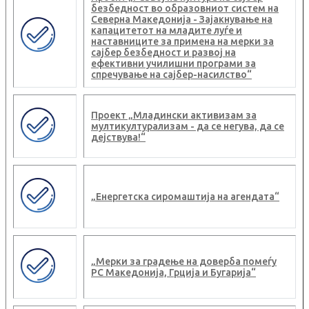
безбедност во образовниот систем на
Северна Македонија - Зајакнување на
капацитетот на младите луѓе и
наставниците за примена на мерки за
сајбер безбедност и развој на
ефективни училишни програми за
спречување на сајбер-насилство“
Проект „Младински активизам за
мултикултурализам - да се негува, да се
дејствува!“
„Енергетска сиромаштија на агендата“
„Мерки за градење на доверба помеѓу
РС Македонија, Грција и Бугарија“