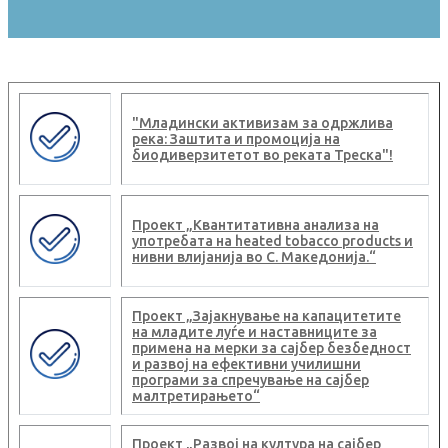
"Младински активизам за одржлива
река: Заштита и промоција на
биодиверзитетот во реката Треска"!
Проект „Квантитативна анализа на
употребата на heated tobacco products и
нивни влијанија во С. Македонија.“
Проект „Зајакнување на капацитетите
на младите луѓе и наставниците за
примена на мерки за сајбер безбедност
и развој на ефективни училишни
програми за спречување на сајбер
малтретирањето“
Проект „Развој на култура на сајбер