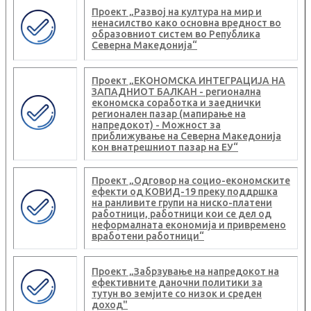
Проект „Развој на култура на мир и
ненасилство како основна вредност во
образовниот систем во Република
Северна Македонија“
Проект „ЕКОНОМСКА ИНТЕГРАЦИЈА НА
ЗАПАДНИОТ БАЛКАН - регионална
економска соработка и заеднички
регионален пазар (мапирање на
напредокот) - Можност за
приближување на Северна Македонија
кон внатрешниот пазар на ЕУ“
Проект „Одговор на социо-економските
ефекти од КОВИД-19 преку поддршка
на ранливите групи на ниско-платени
работници, работници кои се дел од
неформалната економија и привремено
вработени работници“
Проект „Забрзување на напредокот на
ефективните даночни политики за
тутун во земјите со низок и среден
доход"