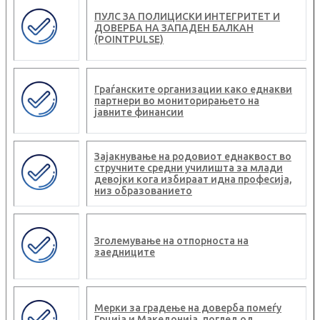
ПУЛС ЗА ПОЛИЦИСКИ ИНТЕГРИТЕТ И
ДОВЕРБА НА ЗАПАДЕН БАЛКАН
(POINTPULSE)
Граѓанските организации како еднакви
партнери во мониторирањето на
јавните финансии
Зајакнување на родовиот еднаквост во
стручните средни училишта за млади
девојки кога избираат идна професија,
низ образованието
Зголемување на отпорноста на
заедниците
Мерки за градење на доверба помеѓу
Грција и Македонија, поглед од