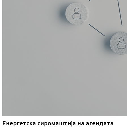
Енергетска сиромаштија на агендата