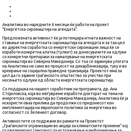
Аналитика во наредните 6 месеци ќе работи на проект
"Енергетска сиромаштија на агендата".
Предложената активност ќе ја потенцира итната важност на
ставање на енергетската сиромаштија на агендата и за таа цел
во директна соработка со енергетски сиромашни лица ќе се
изработи конкретна алатка (тулкит) за донесувачите на одлуки
со конкретни препораки за намалување на енергетската
сиромаштија во Северна Македонија. Со тоа се зајакнува улогата
на Аналитика не само во процесот на декарбонизација, туку и во
креирање на социјална праведна транзиција. Проектот има за
цел да го зајакне граѓанското општество за учество при
носењето одлуки од областа енергетската сиромаштија.
Со поддршка на нашиот соработник на програмата, др. Ана
Стојиловска, која во меѓувреме изработи докторат на тема на
енергетска сиромаштија во Северна Македонија, Аналитика ќе ја
искористи оваа прилика да продолжи со придонесот кон
имплементација на европските политики за енергетика во
согласност со Зелениот договор.
Активностите се подржани во рамките на Проектот
„Граѓанските огранизации во акција за климатските промени“ кој
го реализираат Центарот за истражување и информирање за