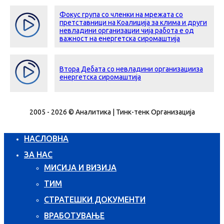
Фокус група со членки на мрежата со
претставници на Коалиција за клима и други
невладини организации чија работа е од
важност на енергетска сиромаштија
Втора Дебата со невладини организацииза
енергетска сиромаштија
2005 - 2026 © Аналитика | Тинк-тенк Организација
НАСЛОВНА
ЗА НАС
МИСИЈА И ВИЗИЈА
ТИМ
СТРАТЕШКИ ДОКУМЕНТИ
ВРАБОТУВАЊЕ