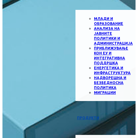
МЛАДИ И
ОБРАЗОВАНИЕ
АНАЛИЗА НА
ЈАВНИТЕ
ПОЛИТИКИ И
АДМИНИСТРАЦИЈА
ПРИБЛИЖУВАЊЕ
КОН ЕУ И
ИНТЕГРАТИВНА
ПОДДРШКА
ЕНЕРГЕТИКА И
ИНФРАСТРУКТУРА
НАДВОРЕШНА И
БЕЗБЕДНОСНА
ПОЛИТИКА
МИГРАЦИИ
ПРОДУКТИ