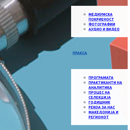
МЕДИУМСКА
ПОКРИЕНОСТ
ФОТОГРАФИИ
АУДИО И ВИДЕО
ПРАКСА
ПРОГРАМАТА
ПРАКТИКАНТИ НА
АНАЛИТИКА
ПРОЦЕС НА
СЕЛЕКЦИЈА
ГОДИШНИК
РЕКОА ЗА НАС
МАКЕДОНИЈА И
РЕГИОНОТ