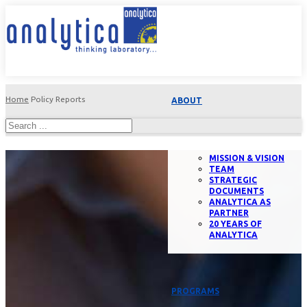
Home
Policy Reports
ABOUT
MISSION & VISION
TEAM
STRATEGIC
DOCUMENTS
ANALYTICA AS
PARTNER
20 YEARS OF
ANALYTICA
PROGRAMS