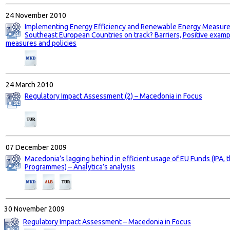
24 November 2010
Implementing Energy Efficiency and Renewable Energy Measures
Southeast European Countries on track? Barriers, Positive exam
measures and policies
24 March 2010
Regulatory Impact Assessment (2) – Macedonia in Focus
07 December 2009
Macedonia’s lagging behind in efficient usage of EU Funds (IPA,
Programmes) – Analytica’s analysis
30 November 2009
Regulatory Impact Assessment – Macedonia in Focus