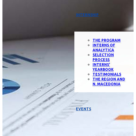
INTERNSHIP
THE PROGRAM
INTERNS OF
ANALYTICA
SELECTION
PROCESS
INTERNS'
YEARBOOK
TESTIMONIALS
THE REGION AND
N. MACEDONIA
EVENTS