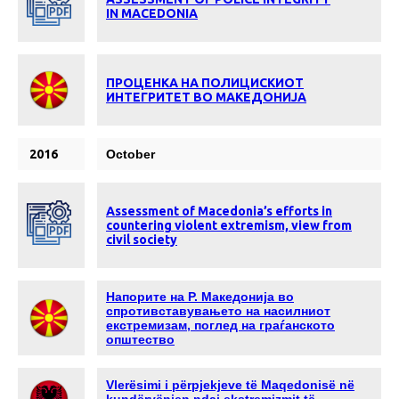
IN MACEDONIA
ПРОЦЕНКА НА ПОЛИЦИСКИОТ
ИНТЕГРИТЕТ ВО МАКЕДОНИЈА
2016
October
Assessment of Macedonia’s efforts in
countering violent extremism, view from
civil society
Напорите на Р. Македонија во
спротивставувањето на насилниот
екстремизам, поглед на граѓанското
општество
Vlerësimi i përpjekjeve të Maqedonisë në
kundërvënien ndaj ekstremizmit të