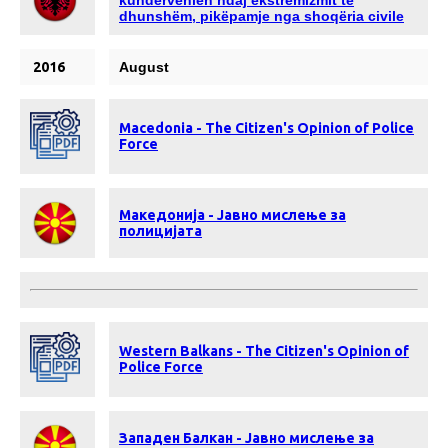
dhunshëm, pikëpamje nga shoqëria civile
2016
August
Macedonia - The Citizen's Opinion of Police
Force
Македонија - Јавно мислење за
полицијата
Western Balkans - The Citizen's Opinion of
Police Force
Западен Балкан - Јавно мислење за