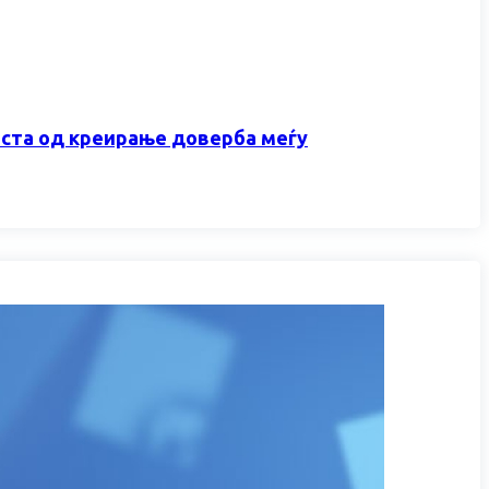
оста од креирање доверба меѓу