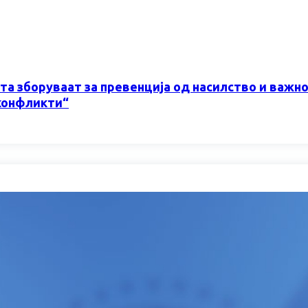
а зборуваат за превенција од насилство и важн
конфликти“