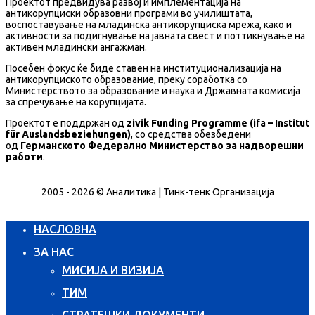
Проектот предвидува развој и имплементација на
антикорупциски образовни програми во училиштата,
воспоставување на младинска антикорупциска мрежа, како и
активности за подигнување на јавната свест и поттикнување на
активен младински ангажман.
Посебен фокус ќе биде ставен на институционализација на
антикорупциското образование, преку соработка со
Министерството за образование и наука и Државната комисија
за спречување на корупцијата.
Проектот е поддржан од
zivik Funding Programme (ifa – Institut
für Auslandsbeziehungen)
, со средства обезбедени
од
Германското Федерално Министерство за надворешни
работи
.
2005 - 2026 © Аналитика | Тинк-тенк Организација
НАСЛОВНА
ЗА НАС
МИСИЈА И ВИЗИЈА
ТИМ
СТРАТЕШКИ ДОКУМЕНТИ