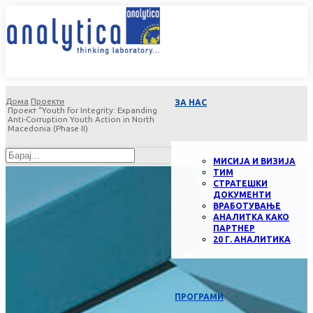
Дома
Проекти
ЗА НАС
Проект “Youth for Integrity: Expanding
Anti-Corruption Youth Action in North
Macedonia (Phase II)
МИСИЈА И ВИЗИЈА
ТИМ
СТРАТЕШКИ
ДОКУМЕНТИ
ВРАБОТУВАЊЕ
АНАЛИТКА КАКО
ПАРТНЕР
20 Г. АНАЛИТИКА
ПРОГРАМИ