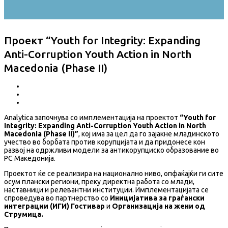
Проект “Youth for Integrity: Expanding
Anti-Corruption Youth Action in North
Macedonia (Phase II)
Analytica започнува со имплементација на проектот
“Youth for
Integrity: Expanding Anti-Corruption Youth Action in North
Macedonia (Phase II)”
, кој има за цел да го зајакне младинското
учество во борбата против корупцијата и да придонесе кон
развој на одржливи модели за антикорупциско образование во
РС Македонија.
Проектот ќе се реализира на национално ниво, опфаќајќи ги сите
осум плански региони, преку директна работа со млади,
наставници и релевантни институции. Имплементацијата се
спроведува во партнерство со
Иницијатива за граѓански
интеграции (ИГИ) Гостивар
и
Организација на жени од
Струмица.