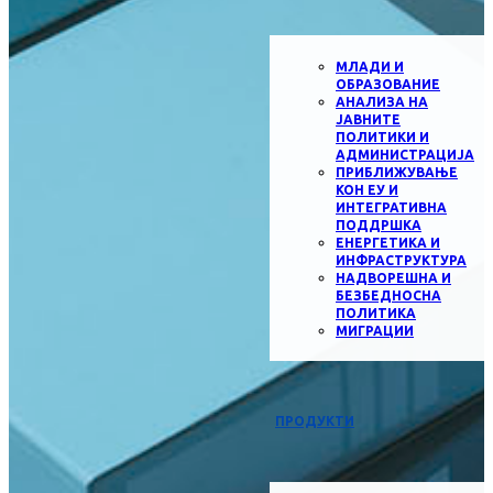
МЛАДИ И
ОБРАЗОВАНИЕ
АНАЛИЗА НА
ЈАВНИТЕ
ПОЛИТИКИ И
АДМИНИСТРАЦИЈА
ПРИБЛИЖУВАЊЕ
КОН ЕУ И
ИНТЕГРАТИВНА
ПОДДРШКА
ЕНЕРГЕТИКА И
ИНФРАСТРУКТУРА
НАДВОРЕШНА И
БЕЗБЕДНОСНА
ПОЛИТИКА
МИГРАЦИИ
ПРОДУКТИ