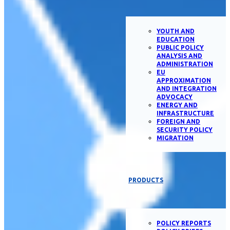
YOUTH AND
EDUCATION
PUBLIC POLICY
ANALYSIS AND
ADMINISTRATION
EU
APPROXIMATION
AND INTEGRATION
ADVOCACY
ENERGY AND
INFRASTRUCTURE
FOREIGN AND
SECURITY POLICY
MIGRATION
PRODUCTS
POLICY REPORTS