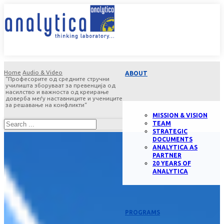
Home
Audio & Video
ABOUT
“Професорите од средните стручни
училишта зборуваат за превенција од
насилство и важноста од креирање
доверба меѓу наставниците и учениците
за решавање на конфликти“
MISSION & VISION
TEAM
STRATEGIC
DOCUMENTS
ANALYTICA AS
PARTNER
20 YEARS OF
ANALYTICA
PROGRAMS