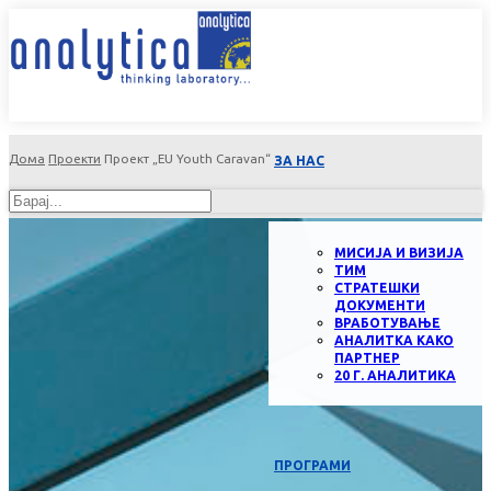
Дома
Проекти
Проект „EU Youth Caravan“
ЗА НАС
МИСИЈА И ВИЗИЈА
ТИМ
СТРАТЕШКИ
ДОКУМЕНТИ
ВРАБОТУВАЊЕ
АНАЛИТКА КАКО
ПАРТНЕР
20 Г. АНАЛИТИКА
ПРОГРАМИ