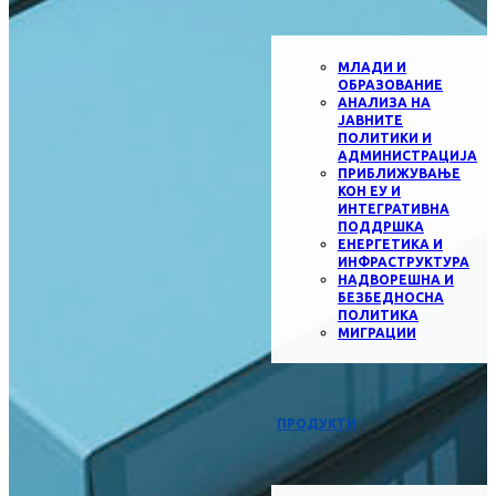
МЛАДИ И
ОБРАЗОВАНИЕ
АНАЛИЗА НА
ЈАВНИТЕ
ПОЛИТИКИ И
АДМИНИСТРАЦИЈА
ПРИБЛИЖУВАЊЕ
КОН ЕУ И
ИНТЕГРАТИВНА
ПОДДРШКА
ЕНЕРГЕТИКА И
ИНФРАСТРУКТУРА
НАДВОРЕШНА И
БЕЗБЕДНОСНА
ПОЛИТИКА
МИГРАЦИИ
ПРОДУКТИ