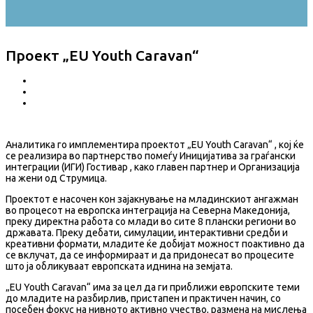
Проект „EU Youth Caravan“
Аналитика го имплементира проектот „EU Youth Caravan“ , кој ќе
се реализира во партнерство помеѓу Иницијатива за граѓански
интеграции (ИГИ) Гостивар , како главен партнер и Организација
на жени од Струмица.
Проектот е насочен кон зајакнување на младинскиот ангажман
во процесот на европска интеграција на Северна Македонија,
преку директна работа со млади во сите 8 плански региони во
државата. Преку дебати, симулации, интерактивни средби и
креативни формати, младите ќе добијат можност поактивно да
се вклучат, да се информираат и да придонесат во процесите
што ја обликуваат европската иднина на земјата.
„EU Youth Caravan“ има за цел да ги приближи европските теми
до младите на разбирлив, пристапен и практичен начин, со
посебен фокус на нивното активно учество, размена на мислења