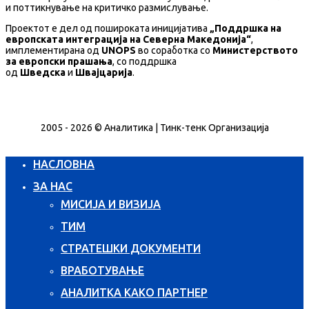
и поттикнување на критичко размислување.
Проектот е дел од пошироката иницијатива
„Поддршка на
европската интеграција на Северна Македонија“
,
имплементирана од
UNOPS
во соработка со
Министерството
за европски прашања
, со поддршка
од
Шведска
и
Швајцарија
.
2005 - 2026 © Аналитика | Тинк-тенк Организација
НАСЛОВНА
ЗА НАС
МИСИЈА И ВИЗИЈА
ТИМ
СТРАТЕШКИ ДОКУМЕНТИ
ВРАБОТУВАЊЕ
АНАЛИТКА КАКО ПАРТНЕР