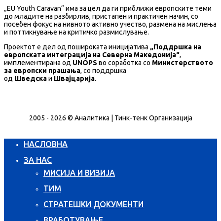
„EU Youth Caravan“ има за цел да ги приближи европските теми
до младите на разбирлив, пристапен и практичен начин, со
посебен фокус на нивното активно учество, размена на мислења
и поттикнување на критичко размислување.
Проектот е дел од пошироката иницијатива
„Поддршка на
европската интеграција на Северна Македонија“
,
имплементирана од
UNOPS
во соработка со
Министерството
за европски прашања
, со поддршка
од
Шведска
и
Швајцарија
.
2005 - 2026 © Аналитика | Тинк-тенк Организација
НАСЛОВНА
ЗА НАС
МИСИЈА И ВИЗИЈА
ТИМ
СТРАТЕШКИ ДОКУМЕНТИ
ВРАБОТУВАЊЕ