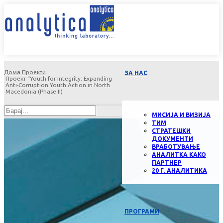
Дома
Проекти
ЗА НАС
Проект “Youth for Integrity: Expanding
Anti-Corruption Youth Action in North
Macedonia (Phase II)
МИСИЈА И ВИЗИЈА
ТИМ
СТРАТЕШКИ
ДОКУМЕНТИ
ВРАБОТУВАЊЕ
АНАЛИТКА КАКО
ПАРТНЕР
20 Г. АНАЛИТИКА
ПРОГРАМИ