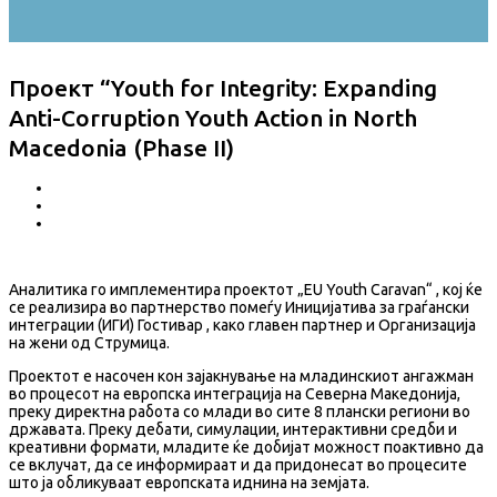
Проект “Youth for Integrity: Expanding
Anti-Corruption Youth Action in North
Macedonia (Phase II)
Аналитика го имплементира проектот „EU Youth Caravan“ , кој ќе
се реализира во партнерство помеѓу Иницијатива за граѓански
интеграции (ИГИ) Гостивар , како главен партнер и Организација
на жени од Струмица.
Проектот е насочен кон зајакнување на младинскиот ангажман
во процесот на европска интеграција на Северна Македонија,
преку директна работа со млади во сите 8 плански региони во
државата. Преку дебати, симулации, интерактивни средби и
креативни формати, младите ќе добијат можност поактивно да
се вклучат, да се информираат и да придонесат во процесите
што ја обликуваат европската иднина на земјата.