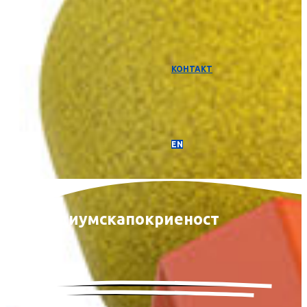
КОНТАКТ
EN
Медиумска
покриеност