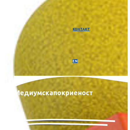
КОНТАКТ
EN
Медиумска
покриеност