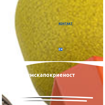
КОНТАКТ
EN
Медиумска
покриеност