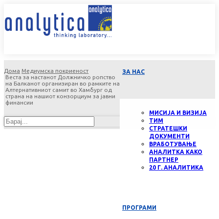
Дома
Медиумска покриеност
ЗА НАС
Веста за настанот Должничко ропство
на Балканот организиран во рамките на
Алтернативниот самит во Хамбург од
страна на нашиот конзорциум за јавни
финансии
МИСИЈА И ВИЗИЈА
ТИМ
СТРАТЕШКИ
ДОКУМЕНТИ
ВРАБОТУВАЊЕ
АНАЛИТКА КАКО
ПАРТНЕР
20 Г. АНАЛИТИКА
ПРОГРАМИ