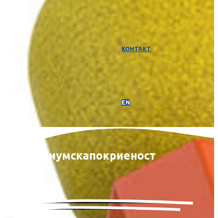
КОНТАКТ
EN
Медиумска
покриеност