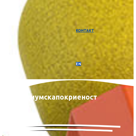
КОНТАКТ
EN
Медиумска
покриеност