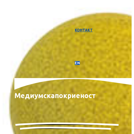
КОНТАКТ
EN
Медиумска
покриеност