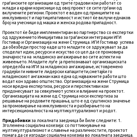
граѓанските организации од трите градови кои работат со
млади а крајни корисници од овој проект се сите грѓани од
вклучените региони. Проектот е воден од принципите на
инклузивност и партиципативност и истиот ќе вклучи еднаков
број на учесници од машка и женска родова припадност.
Проектот ќе биде имплементиран во партнерство со експертки
од здружението Иницијатива за граѓански интеграции ИГИ
Гостивар и Организација на жени Струмица. ИГИ Гостивар успева
да обезбеди простор каде што младите се здружуваат за да
споделат идеи, ресурси и искуство со цел да се промовира
значајноста на младинско ангажирање во сите аспекти на
живеењето. Младите луѓе ја препознаваат организациската
определба на ИГИ за младинско ангажирање, истовремено
градејќи ги нивните лидерски капацитети,сметајќи го
младинскиот ангажман како една од најважните работи што
водат кон здраво општество. Организација на жени Струмица
носи вредна експертиза, ресурси и перспективи кои
придонесуваат за севкупниот успех и влијание на проектот.
Организацијата на жени од Струмица носи експертиза за
решавање на родовите прашања, што е од суштинско значење
за промовирање на инклузивноста и разбирањето на
интерсекционалноста на мултикултурализмот и родот.
Придобивки
за локалната заедница би биле следните: 1.
Зголемена социјална кохезија: со поттикнување на
мултикултурализмот и славење на различностите, проектот
помага да се изгради социјална кохезија во локалната заедница.