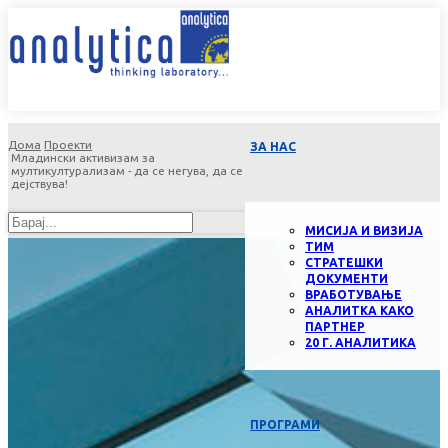
Дома
Проекти
ЗА НАС
Младински активизам за
мултикултурализам - да се негува, да се
дејствува!
МИСИЈА И ВИЗИЈА
ТИМ
СТРАТЕШКИ
ДОКУМЕНТИ
ВРАБОТУВАЊЕ
АНАЛИТКА КАКО
ПАРТНЕР
20 Г. АНАЛИТИКА
ПРОГРАМИ