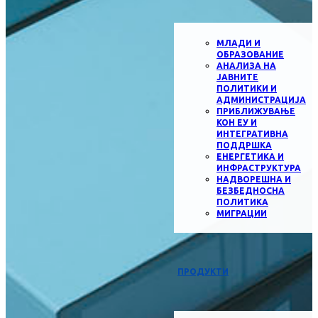
МЛАДИ И
ОБРАЗОВАНИЕ
АНАЛИЗА НА
ЈАВНИТЕ
ПОЛИТИКИ И
АДМИНИСТРАЦИЈА
ПРИБЛИЖУВАЊЕ
КОН ЕУ И
ИНТЕГРАТИВНА
ПОДДРШКА
ЕНЕРГЕТИКА И
ИНФРАСТРУКТУРА
НАДВОРЕШНА И
БЕЗБЕДНОСНА
ПОЛИТИКА
МИГРАЦИИ
ПРОДУКТИ