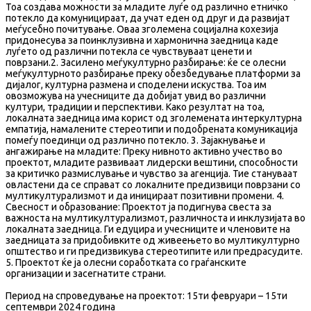
Тоа создава можности за младите луѓе од различно етничко
потекло да комуницираат, да учат еден од друг и да развијат
меѓусебно почитување. Оваа зголемена социјална кохезија
придонесува за поинклузивна и хармонична заедница каде
луѓето од различни потекла се чувствуваат ценети и
поврзани.2. Засилено меѓукултурно разбирање: ќе се олесни
меѓукултурното разбирање преку обезбедување платформи за
дијалог, културна размена и споделени искуства. Тоа им
овозможува на учесниците да добијат увид во различни
култури, традиции и перспективи. Како резултат на тоа,
локалната заедница има корист од зголемената интеркултурна
емпатија, намалените стереотипи и подобрената комуникација
помеѓу поединци од различно потекло. 3. Зајакнување и
ангажирање на младите: Преку нивното активно учество во
проектот, младите развиваат лидерски вештини, способности
за критичко размислување и чувство за агенција. Тие стануваат
овластени да се справат со локалните предизвици поврзани со
мултикултурализмот и да иницираат позитивни промени. 4.
Свесност и образование: Проектот ја подигнува свеста за
важноста на мултикултурализмот, различноста и инклузијата во
локалната заедница. Ги едуцира и учесниците и членовите на
заедницата за придобивките од живеењето во мултикултурно
општество и ги предизвикува стереотипите или предрасудите.
5. Проектот ќе ја олесни соработката со граѓанските
организации и засегнатите страни.
Период на спроведување на проектот: 15ти февруари – 15ти
септември 2024 година