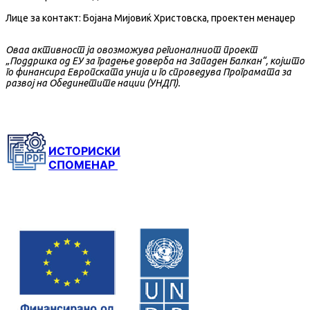
Лице за контакт: Бојана Мијовиќ Христовска, проектен менаџер
Оваа активност ја овозможува регионалниот проект
„Поддршка од ЕУ за градење доверба на Западен Балкан“, којшто
го финансира Европската унија и го спроведува Програмата за
развој на Обединетите нации (УНДП).
ИСТОРИСКИ
СПОМЕНАР