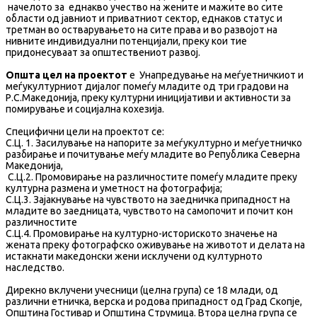
начелото за еднакво учество на жените и мажите во сите
области од јавниот и приватниот сектор, еднаков статус и
третман во остварувањето на сите права и во развојот на
нивните индивидуални потенцијали, преку кои тие
придонесуваат за општествениот развој.
Општа цел на проектот
е Унапредување на меѓуетничкиот и
меѓукултурниот дијалог помеѓу младите од три градови на
Р.С.Македонија, преку културни иницијативи и активности за
помирување и социјална кохезија.
Специфични цели на проектот се:
С.Ц. 1. Засилување на напорите за меѓукултурно и меѓуетничко
разбирање и почитување меѓу младите во Република Северна
Македонија,
С.Ц.2. Промовирање на различностите помеѓу младите преку
културна размена и уметност на фотографија;
С.Ц.3. Зајакнување на чувството на заедничка припадност на
младите во заедницата, чувството на самопочит и почит кон
различностите
С.Ц.4. Промовирање на културно-историското значење на
жената преку фотографско оживување на животот и делата на
истакнати македонски жени исклучени од културното
наследство.
Дирекно вклучени учесници (целна група) се 18 млади, од
различни етничка, верска и родова припадност од Град Скопје,
Општина Гостивар и Општина Струмица. Втора целна група се