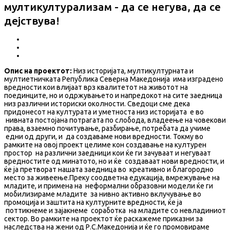
мултикултурализам - да се негува, да се
дејствува!
Опис на проектот:
Низ историјата, мултикултурната и
мултиетничката Република Северна Македонија има изградено
вредности кои влијаат врз квалитетот на животот на
поединците, но и одржувањето и напредокот на сите заедница
низ различни историски околности. Сведоци сме дека
придонесот на културата и уметноста низ историјата е во
нивната постојана потрагата по слобода, владеење на човекови
права, взаемно почитување, разбирање, потребата да учиме
едни од други, и да создаваме нови вредности. Токму во
рамките на овој проект целиме кон создавање на културен
простор на различни заедници кои ќе ги зачуваат и негуваат
вредностите од минатото, но и ќе создаваат нови вредности, и
ќе ја претворат нашата заедница во креативно и благородно
место за живеење.Преку соодветна едукација, вмрежување на
младите, и примена на неформални образовни модели ќе ги
мобилизираме младите за нивно активно вклучување во
промоција и заштита на културните вредности, ќе ја
поттикнеме и зајакнеме соработка на младите со невладиниот
сектор. Во рамките на проектот ќе раскажеме приказни за
наследства на жени од Р.С.Македонија и ќе го промовираме