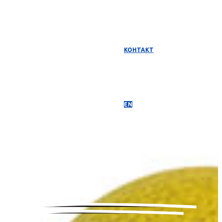
КОНТАКТ
EN
Медиумска
покриеност