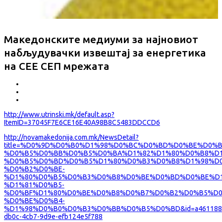
Македонските медиуми за најновиот
набљудувачки извештај за енергетика
на СЕЕ СЕП мрежата
http://www.utrinski.mk/default.asp?
ItemID=37045F7E6CE16E40A98B8C5483DDCCD6
http://novamakedonija.com.mk/NewsDetail?
title=%D0%9D%D0%B0%D1%98%D0%BC%D0%BD%D0%BE%D0%B
%D0%B5%D0%BB%D0%B5%D0%BA%D1%82%D1%80%D0%B8%D1
%D0%B5%D0%BD%D0%B5%D1%80%D0%B3%D0%B8%D1%98%D0
%D0%B2%D0%BE-
%D1%80%D0%B5%D0%B3%D0%B8%D0%BE%D0%BD%D0%BE%D1
%D1%81%D0%B5-
%D0%BF%D1%80%D0%BE%D0%B8%D0%B7%D0%B2%D0%B5%D0
%D0%BE%D0%B4-
%D1%98%D0%B0%D0%B3%D0%BB%D0%B5%D0%BD&id=a461188
db0c-4cb7-9d9e-efb124e5f788