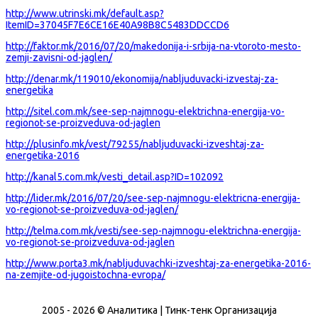
http://www.utrinski.mk/default.asp?
ItemID=37045F7E6CE16E40A98B8C5483DDCCD6
http://faktor.mk/2016/07/20/makedonija-i-srbija-na-vtoroto-mesto-
zemji-zavisni-od-jaglen/
http://denar.mk/119010/ekonomija/nabljuduvacki-izvestaj-za-
energetika
http://sitel.com.mk/see-sep-najmnogu-elektrichna-energija-vo-
regionot-se-proizveduva-od-jaglen
http://plusinfo.mk/vest/79255/nabljuduvacki-izveshtaj-za-
energetika-2016
http://kanal5.com.mk/vesti_detail.asp?ID=102092
http://lider.mk/2016/07/20/see-sep-najmnogu-elektricna-energija-
vo-regionot-se-proizveduva-od-jaglen/
http://telma.com.mk/vesti/see-sep-najmnogu-elektrichna-energija-
vo-regionot-se-proizveduva-od-jaglen
http://www.porta3.mk/nabljuduvachki-izveshtaj-za-energetika-2016-
na-zemjite-od-jugoistochna-evropa/
2005 - 2026 © Аналитика | Тинк-тенк Организација