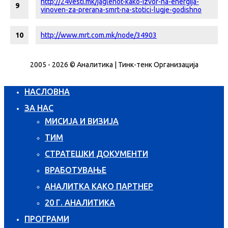
http://24vesti.mk/jaglenot-kako-izvor-na-energija-
9
vinoven-za-prerana-smrt-na-stotici-lugje-godishno
10
http://www.mrt.com.mk/node/34903
2005 - 2026 © Аналитика | Тинк-тенк Организација
НАСЛОВНА
ЗА НАС
МИСИЈА И ВИЗИЈА
ТИМ
СТРАТЕШКИ ДОКУМЕНТИ
ВРАБОТУВАЊЕ
АНАЛИТКА КАКО ПАРТНЕР
20 Г. АНАЛИТИКА
ПРОГРАМИ