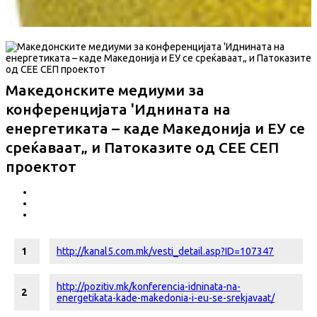
Македонските медиуми за
конференцијата 'Иднината на
енергетиката – каде Македонија и ЕУ се
среќаваат„ и Патоказите од СЕЕ СЕП
проектот
1
http://kanal5.com.mk/vesti_detail.asp?ID=107347
http://pozitiv.mk/konferencia-idninata-na-
2
energetikata-kade-makedonia-i-eu-se-srekjavaat/