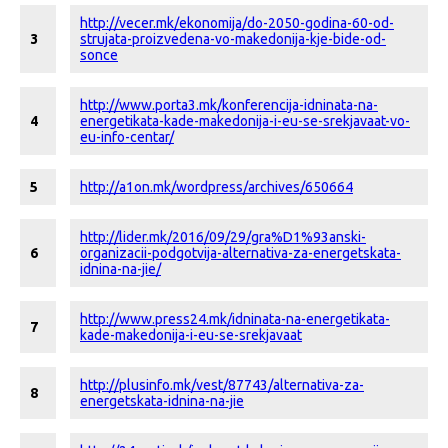
http://vecer.mk/ekonomija/do-2050-godina-60-od-
3
strujata-proizvedena-vo-makedonija-kje-bide-od-
sonce
http://www.porta3.mk/konferencija-idninata-na-
4
energetikata-kade-makedonija-i-eu-se-srekjavaat-vo-
eu-info-centar/
5
http://a1on.mk/wordpress/archives/650664
http://lider.mk/2016/09/29/gra%D1%93anski-
6
organizacii-podgotvija-alternativa-za-energetskata-
idnina-na-jie/
http://www.press24.mk/idninata-na-energetikata-
7
kade-makedonija-i-eu-se-srekjavaat
http://plusinfo.mk/vest/87743/alternativa-za-
8
energetskata-idnina-na-jie