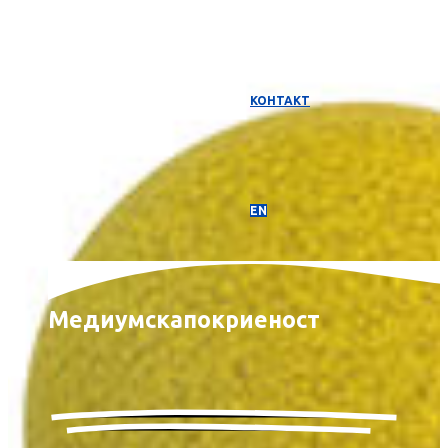
КОНТАКТ
EN
Медиумска
покриеност