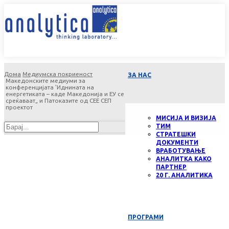
Дома
Медиумска покриеност
ЗА НАС
Македонските медиуми за
конференцијата 'Иднината на
енергетиката – каде Македонија и ЕУ се
среќаваат„ и Патоказите од СЕЕ СЕП
проектот
МИСИЈА И ВИЗИЈА
ТИМ
СТРАТЕШКИ
ДОКУМЕНТИ
ВРАБОТУВАЊЕ
АНАЛИТКА КАКО
ПАРТНЕР
20 Г. АНАЛИТИКА
ПРОГРАМИ