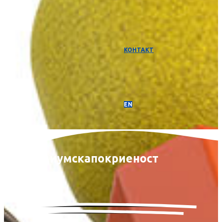
КОНТАКТ
EN
Медиумска
покриеност